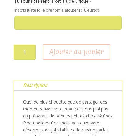
Tu souhaites rendre cet article unique ?
Inscris juste ici le prénom à ajouter ! (+8 euros)
quantité
Ajouter au panier
de
Tablier
P'tit
chef
personnalisé
Description
Quoi de plus chouette que de partager des
moments avec son enfant; et pourquoi pas
en préparant de bonnes petites choses? Chez
Ribambelle et Coccinelle vous trouverez
désormais de jolis tabliers de cuisine parfait